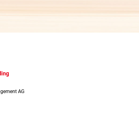
ding
agement AG