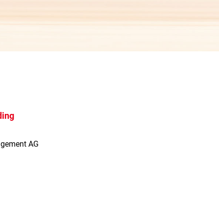
ding
agement AG