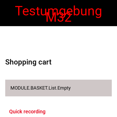
Testumgebung
M32
 navigation
Ope
navi
Shopping cart
MODULE.BASKET.List.Empty
Quick recording