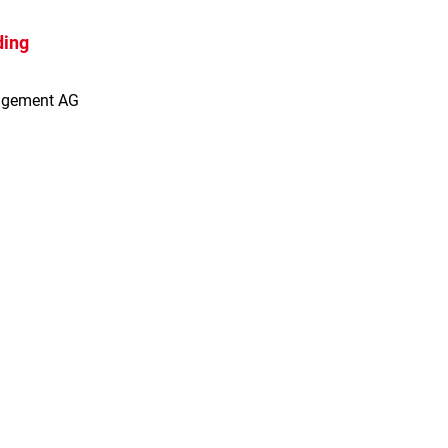
ding
agement AG