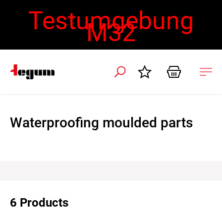
Testumgebung
M32
 navigation
Ope
navi
Waterproofing moulded parts
6 Products