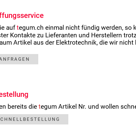
ffungsservice
ie auf
t
egum.ch einmal nicht fündig werden, so kö
ter Kontakte zu Lieferanten und Herstellern tr
kaum Artikel aus der Elektrotechnik, die wir nich
 ANFRAGEN
estellung
en bereits die
t
egum Artikel Nr. und wollen schne
SCHNELLBESTELLUNG