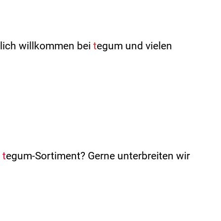
zlich willkommen bei
t
egum und vielen
m
t
egum-Sortiment? Gerne unterbreiten wir