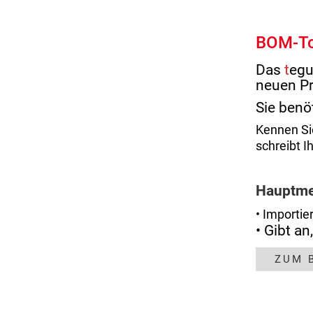
BOM-Too
Das
t
egu
neuen P
Sie benö
Kennen Sie
schreibt Ih
Hauptme
• Importie
• Gibt a
ZUM 