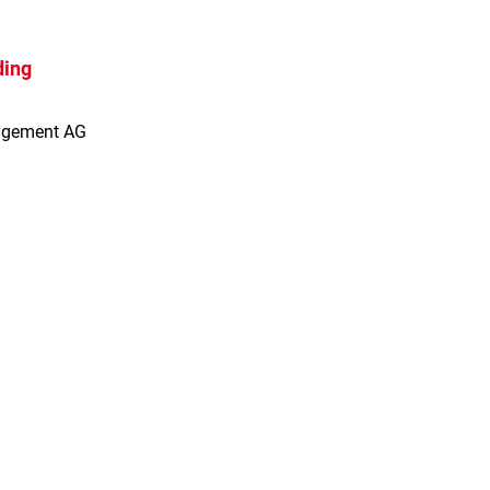
ding
agement AG