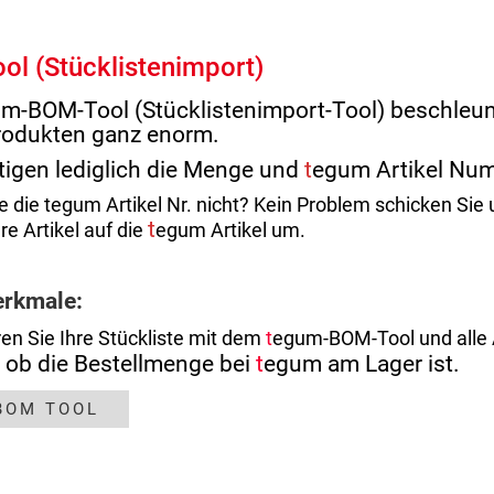
l (Stücklistenimport)
m-BOM-Tool (Stücklistenimport-Tool) beschleun
rodukten ganz enorm.
tigen lediglich die Menge und
t
egum Artikel Nu
 die tegum Artikel Nr. nicht? Kein Problem schicken Sie
t
re Artikel auf die
egum Artikel um.
rkmale:
ren Sie Ihre Stückliste mit dem
t
egum-BOM-Tool und alle A
n, ob die Bestellmenge bei
t
egum am Lager ist.
BOM TOOL