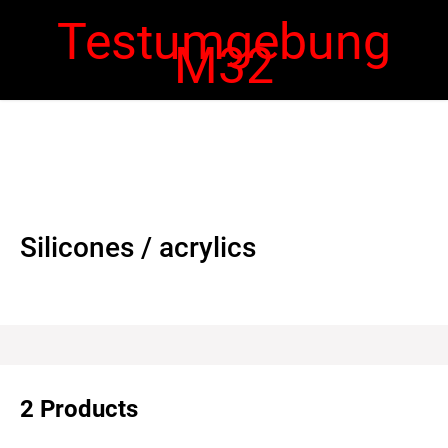
Testumgebung
M32
 navigation
Ope
navi
Silicones / acrylics
2 Products