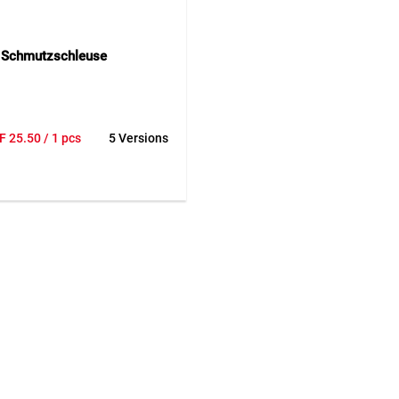
 Schmutzschleuse
F
25.50
/ 1 pcs
5 Versions