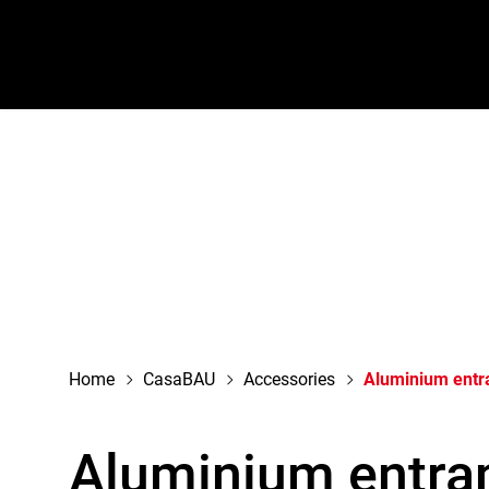
navigation
Home
CasaBAU
Accessories
Aluminium entr
Aluminium entra