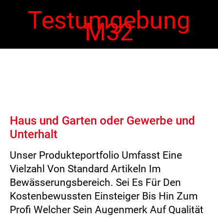
Testumgebung
M32
 navigation
Ope
navi
Haus und Garten oder Gewerbe und
Unterhalt
Unser Produkteportfolio Umfasst Eine
Vielzahl Von Standard Artikeln Im
Bewässerungsbereich. Sei Es Für Den
Kostenbewussten Einsteiger Bis Hin Zum
Profi Welcher Sein Augenmerk Auf Qualität