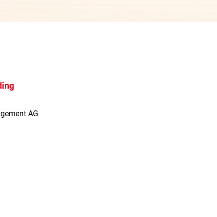
ding
agement AG