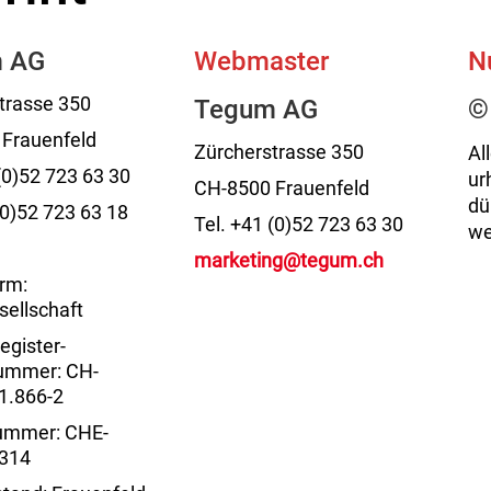
m
AG
Webmaster
N
trasse 350
Tegum
AG
©
 Frauenfeld
Zürcherstrasse 350
Al
 (0)52 723 63 30
ur
CH-8500 Frauenfeld
dü
0)52 723 63 18
Tel. +41 (0)52 723 63 30
we
marketing@tegum.ch
rm:
sellschaft
egister-
ummer: CH-
1.866-2
mmer: CHE-
.314