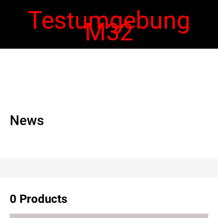
Testumgebung
M32
 navigation
Ope
navi
News
0 Products