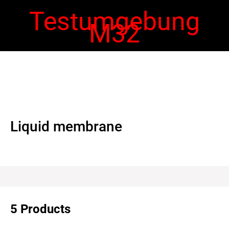
Testumgebung
M32
 navigation
Ope
navi
Liquid membrane
5 Products