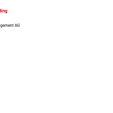
ding
agement AG