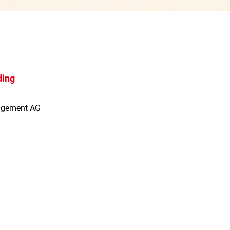
ding
agement AG