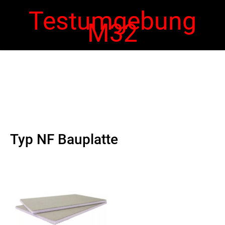
Testumgebung
M32
 navigation
Ope
navi
Typ NF Bauplatte