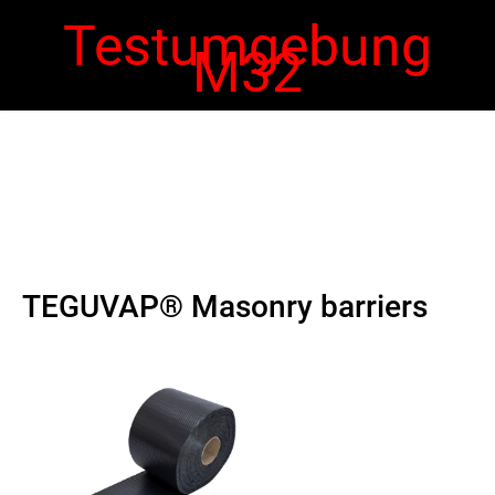
Testumgebung
M32
 navigation
Ope
navi
TEGUVAP® Masonry barriers