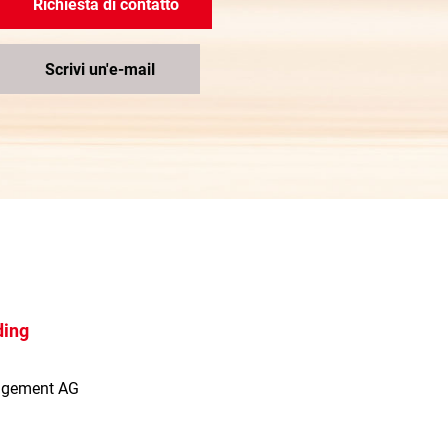
Richiesta di contatto
Scrivi un'e-mail
ding
agement AG