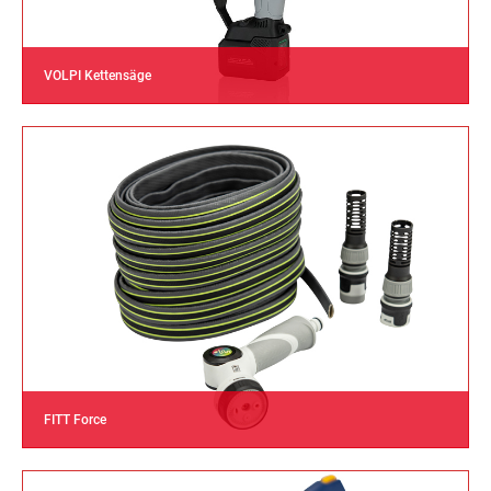
VOLPI Kettensäge
FITT Force